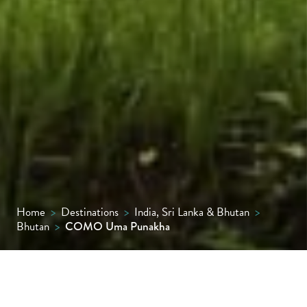
Home
>
Destinations
>
India, Sri Lanka & Bhutan
>
Bhutan
>
COMO Uma Punakha
Tucked into a lush river valley in one of